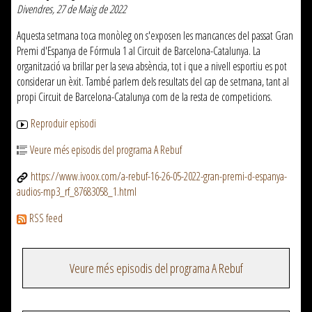
Divendres, 27 de Maig de 2022
Aquesta setmana toca monòleg on s'exposen les mancances del passat Gran
Premi d'Espanya de Fórmula 1 al Circuit de Barcelona-Catalunya. La
organització va brillar per la seva absència, tot i que a nivell esportiu es pot
considerar un èxit. També parlem dels resultats del cap de setmana, tant al
propi Circuit de Barcelona-Catalunya com de la resta de competicions.
Reproduir episodi
Veure més episodis del programa A Rebuf
https://www.ivoox.com/a-rebuf-16-26-05-2022-gran-premi-d-espanya-
audios-mp3_rf_87683058_1.html
RSS feed
Veure més episodis del programa A Rebuf