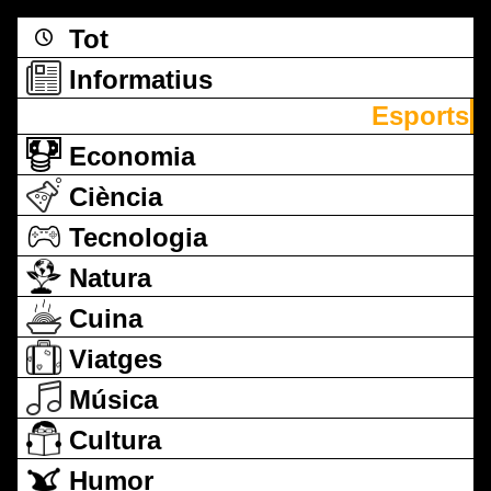
Tot
Informatius
Esports
Economia
Ciència
Tecnologia
Natura
Cuina
Viatges
Música
Cultura
Humor