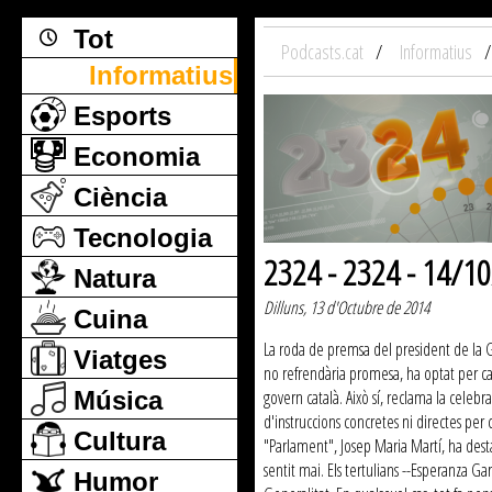
Tot
Podcasts.cat
Informatius
Informatius
Esports
Economia
Ciència
Tecnologia
2324 - 2324 - 14/10
Natura
Dilluns, 13 d'Octubre de 2014
Cuina
La roda de premsa del president de la Ge
Viatges
no refrendària promesa, ha optat per ca
Música
govern català. Això sí, reclama la celeb
d'instruccions concretes ni directes per c
Cultura
"Parlament", Josep Maria Martí, ha desta
sentit mai. Els tertulians --Esperanza G
Humor