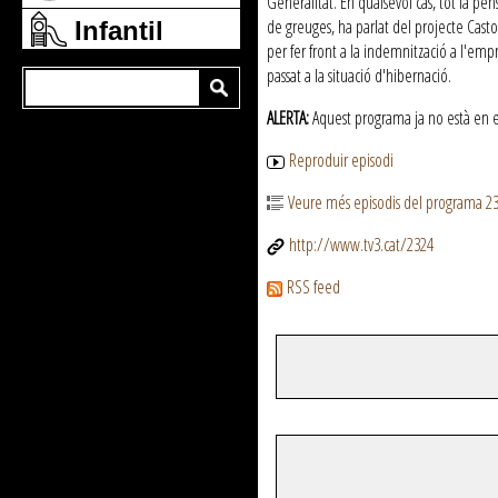
Generalitat. En qualsevol cas, tot fa pe
de greuges, ha parlat del projecte Casto
Infantil
per fer front a la indemnització a l'empr
passat a la situació d'hibernació.
ALERTA:
Aquest programa ja no està en emi
Reproduir episodi
Veure més episodis del programa 2
http://www.tv3.cat/2324
RSS feed