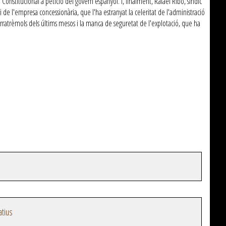
Constitucional a petició del govern espanyol. I, finalment, Rafael Ribó, síndic
de l'empresa concessionària, que l'ha estranyat la celeritat de l'administració
 terratrèmols dels últims mesos i la manca de seguretat de l'explotació, que ha
atius