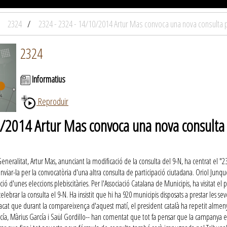
2324
2324 - 2324 - 14/10/2014 Artur Mas convoca una nova consulta p
2324
Informatius
Reproduir
/2014 Artur Mas convoca una nova consulta 
neralitat, Artur Mas, anunciant la modificació de la consulta del 9-N, ha centrat el "23
nviar-la per la convocatòria d'una altra consulta de participació ciutadana. Oriol Jun
ració d'unes eleccions plebiscitàries. Per l'Associació Catalana de Municipis, ha visit
elebrar la consulta el 9-N. Ha insistit que hi ha 920 municipis disposats a prestar les se
cat que durant la compareixença d'aquest matí, el president català ha repetit almenys d
arcía, Màrius García i Saül Gordillo-- han comentat que tot fa pensar que la campanya e