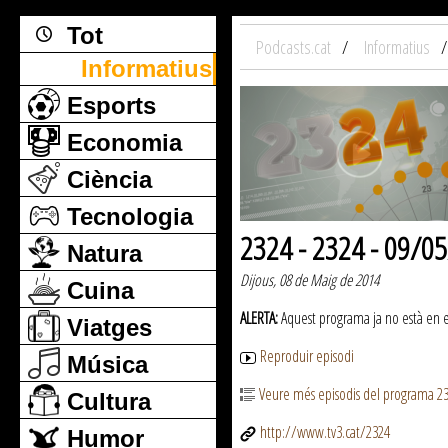
Tot
Podcasts.cat
Informatius
Informatius
Esports
Economia
Ciència
Tecnologia
2324 - 2324 - 09/0
Natura
Dijous, 08 de Maig de 2014
Cuina
ALERTA:
Aquest programa ja no està en emi
Viatges
Reproduir episodi
Música
Veure més episodis del programa 2
Cultura
http://www.tv3.cat/2324
Humor