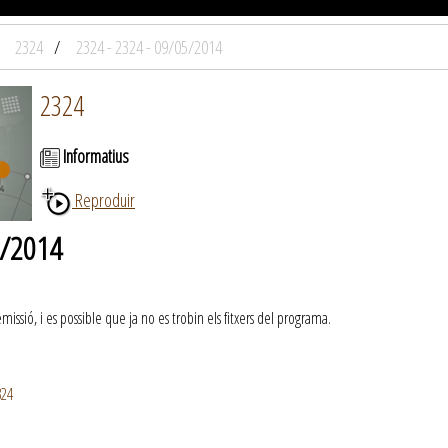
2324
2324 - 2324 - 09/05/2014
2324
Informatius
Reproduir
5/2014
ssió, i es possible que ja no es trobin els fitxers del programa.
324