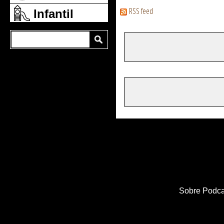
RSS feed
Infantil
Sobre Podca