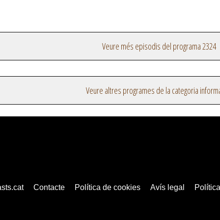
Veure més episodis del programa 2324
Veure altres programes de la categoria inform
sts.cat
Contacte
Política de cookies
Avís legal
Política