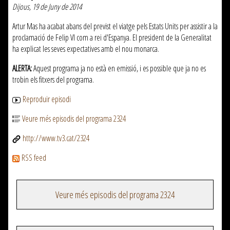
Dijous, 19 de Juny de 2014
Artur Mas ha acabat abans del previst el viatge pels Estats Units per assistir a la
proclamació de Felip VI com a rei d'Espanya. El president de la Generalitat
ha explicat les seves expectatives amb el nou monarca.
ALERTA:
Aquest programa ja no està en emissió, i es possible que ja no es
trobin els fitxers del programa.
Reproduir episodi
Veure més episodis del programa 2324
http://www.tv3.cat/2324
RSS feed
Veure més episodis del programa 2324