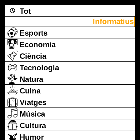
Tot
Informatius
Esports
Economia
Ciència
Tecnologia
Natura
Cuina
Viatges
Música
Cultura
Humor