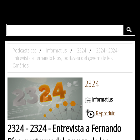
Podcasts.cat
Informatius
2324
2324 - 2324 -
Entrevista a Fernando Ríos, portaveu del govern de les
Canàries
2324
Informatius
Reproduir
2324 - 2324 - Entrevista a Fernando