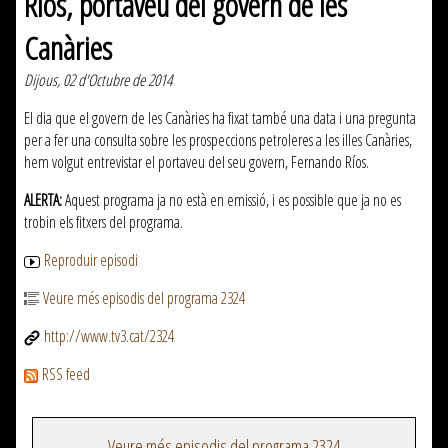
Ríos, portaveu del govern de les
Canàries
Dijous, 02 d'Octubre de 2014
El dia que el govern de les Canàries ha fixat també una data i una pregunta
per a fer una consulta sobre les prospeccions petroleres a les illes Canàries,
hem volgut entrevistar el portaveu del seu govern, Fernando Ríos.
ALERTA:
Aquest programa ja no està en emissió, i es possible que ja no es
trobin els fitxers del programa.
Reproduir episodi
Veure més episodis del programa 2324
http://www.tv3.cat/2324
RSS feed
Veure més episodis del programa 2324