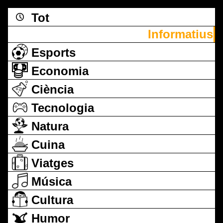
Tot
Informatius
Esports
Economia
Ciència
Tecnologia
Natura
Cuina
Viatges
Música
Cultura
Humor