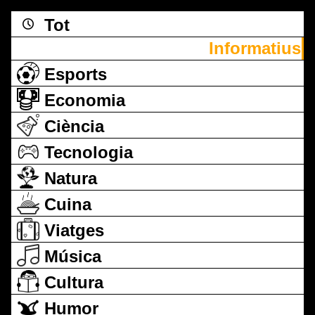
Tot
Informatius
Esports
Economia
Ciència
Tecnologia
Natura
Cuina
Viatges
Música
Cultura
Humor