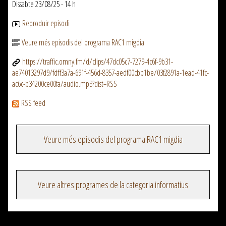
Dissabte 23/08/25 - 14 h
Reproduir episodi
Veure més episodis del programa RAC1 migdia
https://traffic.omny.fm/d/clips/47dc05c7-7279-4c6f-9b31-
ae74013297d9/fdff3a7a-691f-456d-8357-aedf00cbb1be/03f2891a-1ead-41fc-
ac6c-b34200ce00fa/audio.mp3?dist=RSS
RSS feed
Veure més episodis del programa RAC1 migdia
Veure altres programes de la categoria informatius