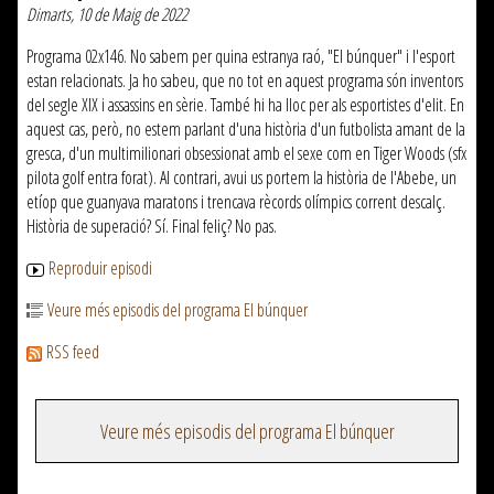
Dimarts, 10 de Maig de 2022
Programa 02x146. No sabem per quina estranya raó, "El búnquer" i l'esport
estan relacionats. Ja ho sabeu, que no tot en aquest programa són inventors
del segle XIX i assassins en sèrie. També hi ha lloc per als esportistes d'elit. En
aquest cas, però, no estem parlant d'una història d'un futbolista amant de la
gresca, d'un multimilionari obsessionat amb el sexe com en Tiger Woods (sfx
pilota golf entra forat). Al contrari, avui us portem la història de l'Abebe, un
etíop que guanyava maratons i trencava rècords olímpics corrent descalç.
Història de superació? Sí. Final feliç? No pas.
Reproduir episodi
Veure més episodis del programa El búnquer
RSS feed
Veure més episodis del programa El búnquer