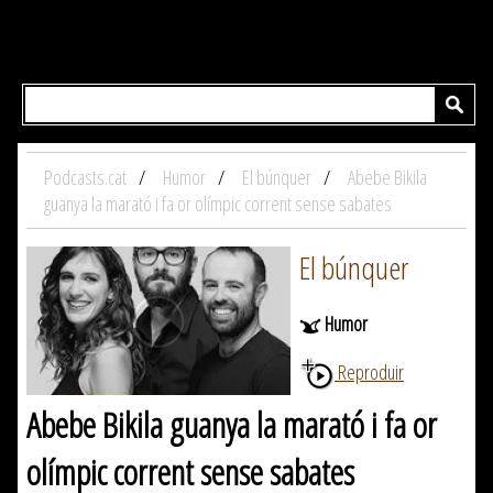
Podcasts.cat
Humor
El búnquer
Abebe Bikila
guanya la marató i fa or olímpic corrent sense sabates
El búnquer
Humor
Reproduir
Abebe Bikila guanya la marató i fa or
olímpic corrent sense sabates