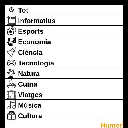
Tot
Informatius
Esports
Economia
Ciència
Tecnologia
Natura
Cuina
Viatges
Música
Cultura
Humor