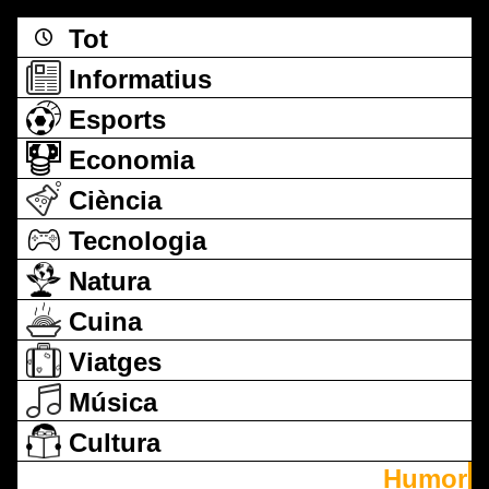
Tot
Informatius
Esports
Economia
Ciència
Tecnologia
Natura
Cuina
Viatges
Música
Cultura
Humor