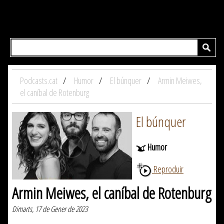
Podcasts.cat
Humor
El búnquer
Armin Meiwes,
el caníbal de Rotenburg
El búnquer
Humor
Reproduir
Armin Meiwes, el caníbal de Rotenburg
Dimarts, 17 de Gener de 2023