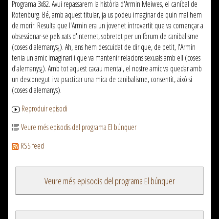
Programa 3x82. Avui repassarem la història d'Armin Meiwes, el caníbal de
Rotenburg. Bé, amb aquest titular, ja us podeu imaginar de quin mal hem
de morir. Resulta que l'Armin era un jovenet introvertit que va començar a
obsessionar-se pels xats d'internet, sobretot per un fòrum de canibalisme
(coses d'alemanys¿). Ah, ens hem descuidat de dir que, de petit, l'Armin
tenia un amic imaginari i que va mantenir relacions sexuals amb ell (coses
d'alemanys¿). Amb tot aquest cacau mental, el nostre amic va quedar amb
un desconegut i va practicar una mica de canibalisme, consentit, això sí
(coses d'alemanys).
Reproduir episodi
Veure més episodis del programa El búnquer
RSS feed
Veure més episodis del programa El búnquer