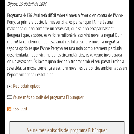
Dijous, 25 d'Abril de 2024
Programa 4x136. Avui serà difícil saber si aneu a favor o en contra de l'Anne
Perry. La primera opció, la més senzilla, és pensar que l'Anne és una
malxinada que va cometre un assassinat, que se'n va escapar bastant
lleugera i que, a sobre, es va fotre milionària escrivint novel·la negra! Quin
morro! La condemnen per assassinat i es fot a escriure novel·la negra! La
segona opció és que l'Anne Perry va ser una noia completament perduda i
desorientada. I que, víctima de les circumstàncies, es va veure involucrada
en un assassinat. És llavors quan decideix trencar amb el seu passat i refer la
seva vida. La mossa comença a escriure novel·les de policies ambientades en
l'època victoriana i es fot d'or!
Reproduir episodi
Veure més episodis del programa El búnquer
RSS feed
Veure més episodis del programa El búnquer