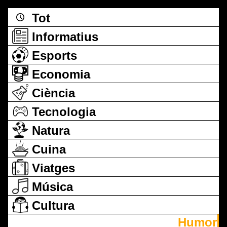
Tot
Informatius
Esports
Economia
Ciència
Tecnologia
Natura
Cuina
Viatges
Música
Cultura
Humor