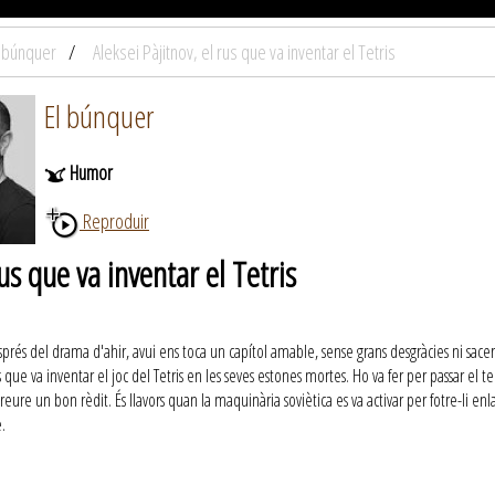
l búnquer
Aleksei Pàjitnov, el rus que va inventar el Tetris
El búnquer
Humor
Reproduir
rus que va inventar el Tetris
és del drama d'ahir, avui ens toca un capítol amable, sense grans desgràcies ni sacerd
s que va inventar el joc del Tetris en les seves estones mortes. Ho va fer per passar el 
reure un bon rèdit. És llavors quan la maquinària soviètica es va activar per fotre-li e
.