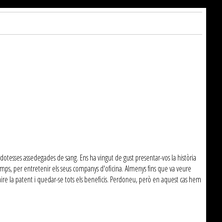
otesses assedegades de sang. Ens ha vingut de gust presentar-vos la història
temps, per entretenir els seus companys d'oficina. Almenys fins que va veure
nlaire la patent i quedar-se tots els beneficis. Perdoneu, però en aquest cas hem