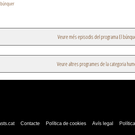
l búnquer
Veure més episodis del programa El búnqu
Veure altres programes de la categoria hum
sts.cat
Contacte
Política de cookies
Avís legal
Política