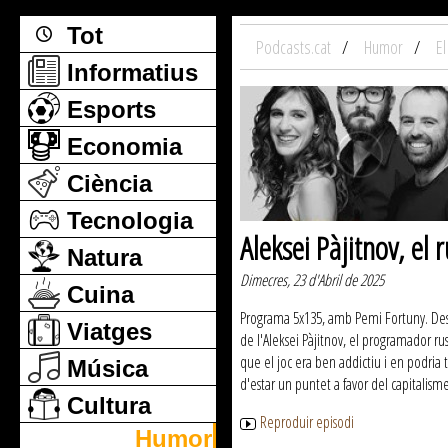
Tot
Podcasts.cat
Humor
E
Informatius
Esports
Economia
Ciència
Tecnologia
Aleksei Pàjitnov, el 
Natura
Dimecres, 23 d'Abril de 2025
Cuina
Programa 5x135, amb Pemi Fortuny. Despr
Viatges
de l'Aleksei Pàjitnov, el programador ru
que el joc era ben addictiu i en podria t
Música
d'estar un puntet a favor del capitalisme
Cultura
Reproduir episodi
Humor