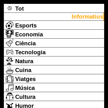
Tot
Informatius
Esports
Economia
Ciència
Tecnologia
Natura
Cuina
Viatges
Música
Cultura
Humor