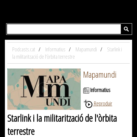
Podcasts.cat
Informatius
Mapamundi
Starlink i
la militarització de l'òrbita terrestre
Mapamundi
Informatius
Reproduir
Starlink i la militarització de l'òrbita
terrestre