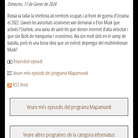
Dimecres, 17 de Gener de 2024
Rússia va tallar la telefonia als territoris ocupats i al front de guerra d'Ucraïna
el 2022. Llavors les autoritats ucraïneses van demanar a Elon Musk que
activés l'Starlink, una xarxa de satèl·lits que donen internet d'alta velocitat i
que són fàcils de transportar i econòmics. Ara són molt útils en el camp de
batalla, però és una bona idea que un exèrcit depengui del multimilionari
Musk?
Reproduir episodi
Veure més episodis del programa Mapamundi
RSS feed
Veure més episodis del programa Mapamundi
Veure altres programes de la categoria informatius