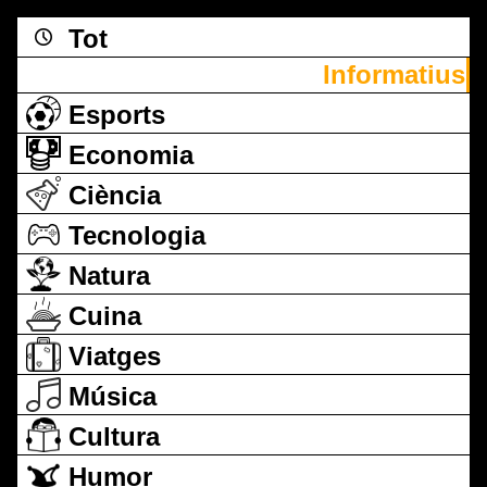
Tot
Informatius
Esports
Economia
Ciència
Tecnologia
Natura
Cuina
Viatges
Música
Cultura
Humor