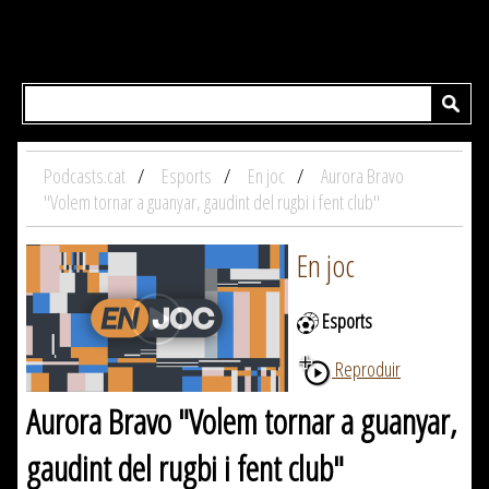
Podcasts.cat
Esports
En joc
Aurora Bravo
"Volem tornar a guanyar, gaudint del rugbi i fent club"
En joc
Esports
Reproduir
Aurora Bravo "Volem tornar a guanyar,
gaudint del rugbi i fent club"