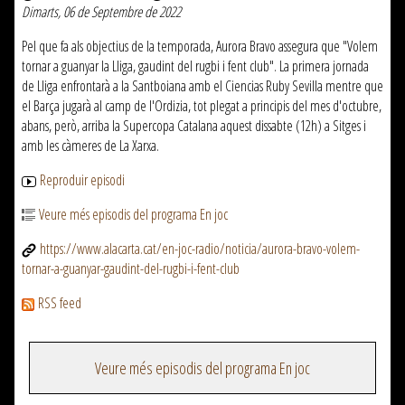
Dimarts, 06 de Septembre de 2022
Pel que fa als objectius de la temporada, Aurora Bravo assegura que "Volem
tornar a guanyar la Lliga, gaudint del rugbi i fent club". La primera jornada
de Lliga enfrontarà a la Santboiana amb el Ciencias Ruby Sevilla mentre que
el Barça jugarà al camp de l'Ordizia, tot plegat a principis del mes d'octubre,
abans, però, arriba la Supercopa Catalana aquest dissabte (12h) a Sitges i
amb les càmeres de La Xarxa.
Reproduir episodi
Veure més episodis del programa En joc
https://www.alacarta.cat/en-joc-radio/noticia/aurora-bravo-volem-
tornar-a-guanyar-gaudint-del-rugbi-i-fent-club
RSS feed
Veure més episodis del programa En joc