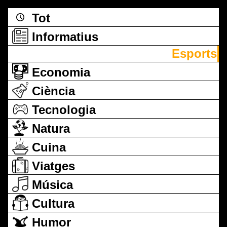
Tot
Informatius
Esports
Economia
Ciència
Tecnologia
Natura
Cuina
Viatges
Música
Cultura
Humor