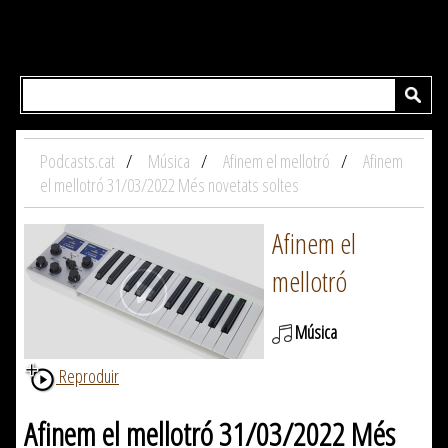
Podcasts.cat
Música
Afinem el mellotró
Afinem
el mellotró 31/03/2022 Més novetats soltes
Afinem el
mellotró
Música
Reproduir
Afinem el mellotró 31/03/2022 Més