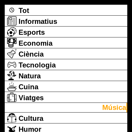
Tot
Informatius
Esports
Economia
Ciència
Tecnologia
Natura
Cuina
Viatges
Música
Cultura
Humor