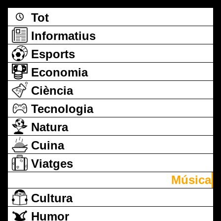
Tot
Informatius
Esports
Economia
Ciència
Tecnologia
Natura
Cuina
Viatges
Música
Cultura
Humor