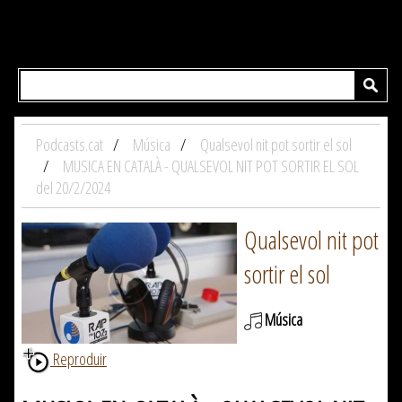
Podcasts.cat
Música
Qualsevol nit pot sortir el sol
MUSICA EN CATALÀ - QUALSEVOL NIT POT SORTIR EL SOL
del 20/2/2024
Qualsevol nit pot
sortir el sol
Música
Reproduir