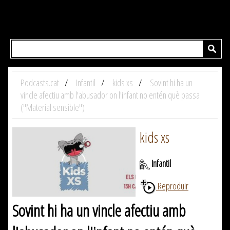
Podcasts.cat
Infantil
kids xs
Sovint hi ha un
vincle afectiu amb l'abusador on l'infant no entén què passa
("Material sensible")
kids xs
Infantil
Reproduir
Sovint hi ha un vincle afectiu amb