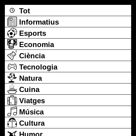
Tot
Informatius
Esports
Economia
Ciència
Tecnologia
Natura
Cuina
Viatges
Música
Cultura
Humor