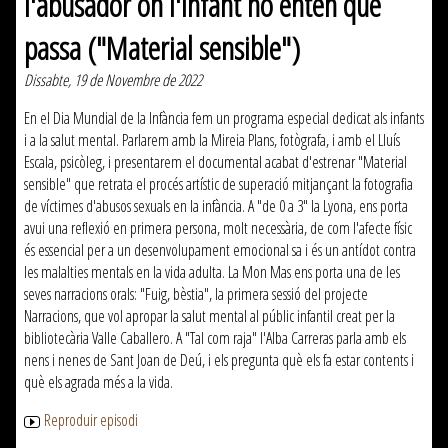
l'abusador on l'infant no entén què
passa ("Material sensible")
Dissabte, 19 de Novembre de 2022
En el Dia Mundial de la Infància fem un programa especial dedicat als infants
i a la salut mental. Parlarem amb la Mireia Plans, fotògrafa, i amb el Lluís
Escala, psicòleg, i presentarem el documental acabat d'estrenar "Material
sensible" que retrata el procés artístic de superació mitjançant la fotografia
de víctimes d'abusos sexuals en la infància. A "de 0 a 3" la Lyona, ens porta
avui una reflexió en primera persona, molt necessària, de com l'afecte físic
és essencial per a un desenvolupament emocional sa i és un antídot contra
les malalties mentals en la vida adulta. La Mon Mas ens porta una de les
seves narracions orals: "Fuig, bèstia", la primera sessió del projecte
Narracions, que vol apropar la salut mental al públic infantil creat per la
bibliotecària Valle Caballero. A "Tal com raja" l'Alba Carreras parla amb els
nens i nenes de Sant Joan de Deú, i els pregunta què els fa estar contents i
què els agrada més a la vida.
Reproduir episodi