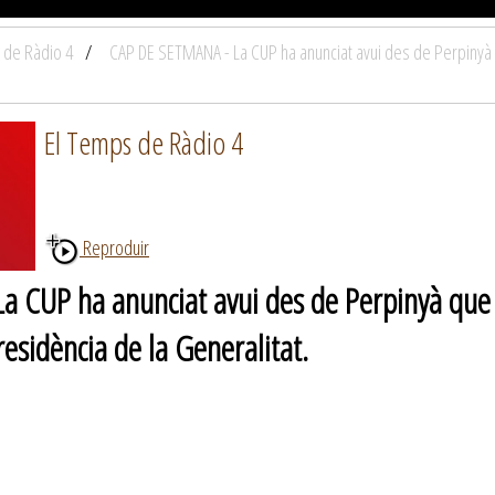
 de Ràdio 4
CAP DE SETMANA - La CUP ha anunciat avui des de Perpinyà q
El Temps de Ràdio 4
Reproduir
 CUP ha anunciat avui des de Perpinyà que p
residència de la Generalitat.