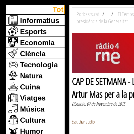
Tot
Podcasts.cat
El Temps
Informatius
presidència de la Generalitat.
Esports
Economia
Ciència
Tecnologia
Natura
CAP DE SETMANA - La
Cuina
Artur Mas per a la p
Viatges
Dissabte, 07 de Novembre de 2015
Música
Cultura
Escuchar audio
Humor