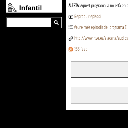
ALERTA:
Aquest programa ja no està en emi
Infantil
Reproduir episodi
Veure més episodis del programa El
http://www.rtve.es/alacarta/audios
RSS feed