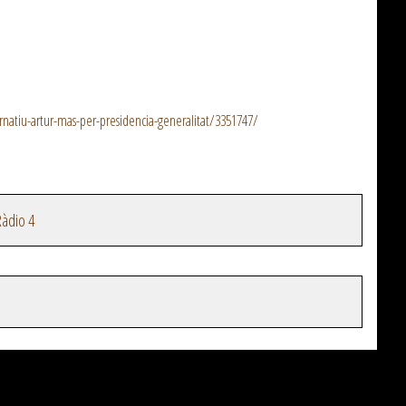
rnatiu-artur-mas-per-presidencia-generalitat/3351747/
àdio 4