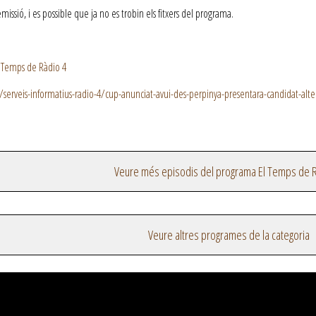
ssió, i es possible que ja no es trobin els fitxers del programa.
 Temps de Ràdio 4
/serveis-informatius-radio-4/cup-anunciat-avui-des-perpinya-presentara-candidat-alte
Veure més episodis del programa El Temps de R
Veure altres programes de la categoria