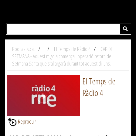
Podcasts.cat
El Temps de Ràdio 4
CAP DE
SETMANA - Aquest migdia comença l'operació retorn de
Setmana Santa que s'allargarà durant tot aquest dilluns.
El Temps de
Ràdio 4
Reproduir