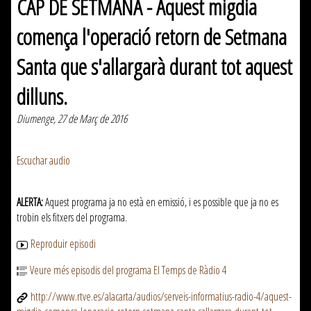
CAP DE SETMANA - Aquest migdia
comença l'operació retorn de Setmana
Santa que s'allargarà durant tot aquest
dilluns.
Diumenge, 27 de Març de 2016
Escuchar audio
ALERTA:
Aquest programa ja no està en emissió, i es possible que ja no es
trobin els fitxers del programa.
Reproduir episodi
Veure més episodis del programa El Temps de Ràdio 4
http://www.rtve.es/alacarta/audios/serveis-informatius-radio-4/aquest-