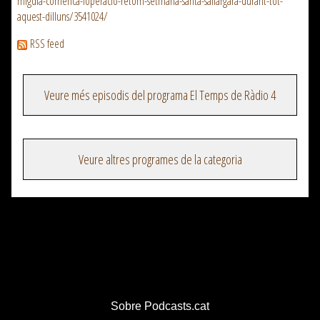
migdia-comenca-loperacio-retorn-setmana-santa-sallargara-durant-tot-
aquest-dilluns/3541024/
RSS feed
Veure més episodis del programa El Temps de Ràdio 4
Veure altres programes de la categoria
Sobre Podcasts.cat