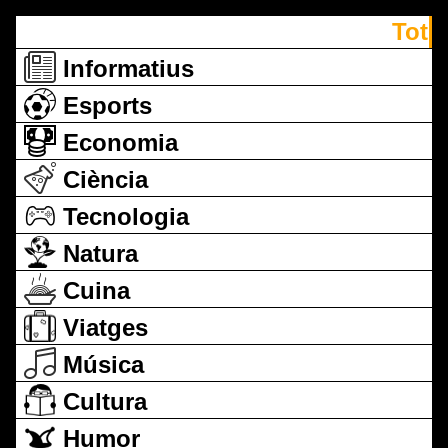
Tot
Informatius
Esports
Economia
Ciència
Tecnologia
Natura
Cuina
Viatges
Música
Cultura
Humor