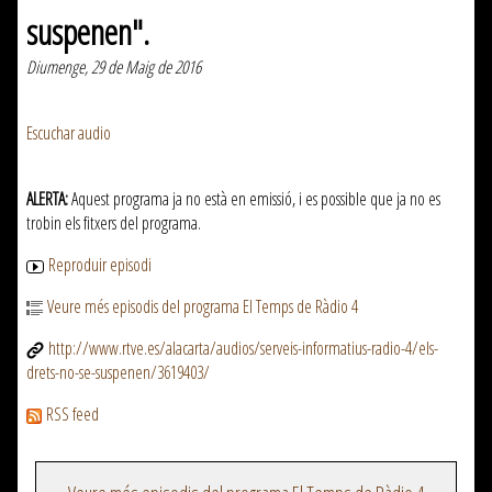
suspenen".
Diumenge, 29 de Maig de 2016
Escuchar audio
ALERTA:
Aquest programa ja no està en emissió, i es possible que ja no es
trobin els fitxers del programa.
Reproduir episodi
Veure més episodis del programa El Temps de Ràdio 4
http://www.rtve.es/alacarta/audios/serveis-informatius-radio-4/els-
drets-no-se-suspenen/3619403/
RSS feed