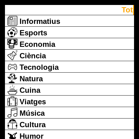
Tot
Informatius
Esports
Economia
Ciència
Tecnologia
Natura
Cuina
Viatges
Música
Cultura
Humor