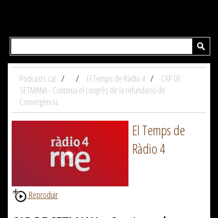
Podcasts.cat
El Temps de Ràdio 4
CAP DE
SETMANA - Continua el congrés de la refundació de
Convergència.
El Temps de
Ràdio 4
Reproduir