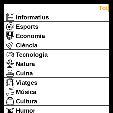
Tot
Informatius
Esports
Economia
Ciència
Tecnologia
Natura
Cuina
Viatges
Música
Cultura
Humor