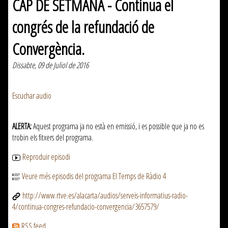
CAP DE SETMANA - Continua el
congrés de la refundació de
Convergència.
Dissabte, 09 de Juliol de 2016
Escuchar audio
ALERTA:
Aquest programa ja no està en emissió, i es possible que ja no es
trobin els fitxers del programa.
Reproduir episodi
Veure més episodis del programa El Temps de Ràdio 4
http://www.rtve.es/alacarta/audios/serveis-informatius-radio-
4/continua-congres-refundacio-convergencia/3657579/
RSS feed