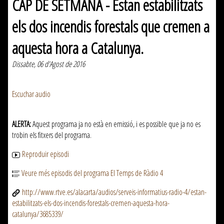
CAP DE SETMANA - Estan estabilitzats
els dos incendis forestals que cremen a
aquesta hora a Catalunya.
Dissabte, 06 d'Agost de 2016
Escuchar audio
ALERTA:
Aquest programa ja no està en emissió, i es possible que ja no es
trobin els fitxers del programa.
Reproduir episodi
Veure més episodis del programa El Temps de Ràdio 4
http://www.rtve.es/alacarta/audios/serveis-informatius-radio-4/estan-
estabilitzats-els-dos-incendis-forestals-cremen-aquesta-hora-
catalunya/3685339/