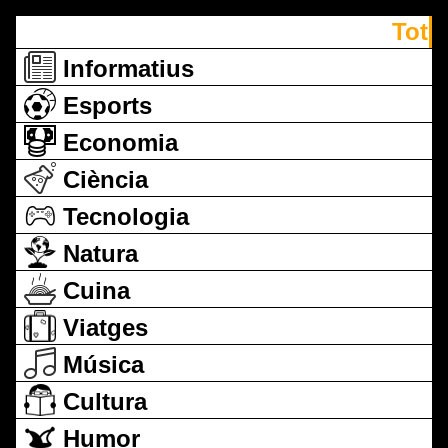
Tot
Informatius
Esports
Economia
Ciència
Tecnologia
Natura
Cuina
Viatges
Música
Cultura
Humor