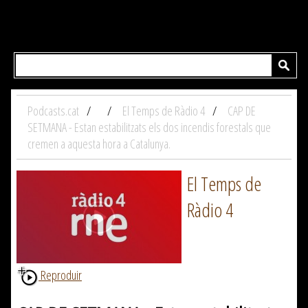
Podcasts.cat
El Temps de Ràdio 4
CAP DE
SETMANA - Estan estabilitzats els dos incendis forestals que
cremen a aquesta hora a Catalunya.
El Temps de
Ràdio 4
Reproduir