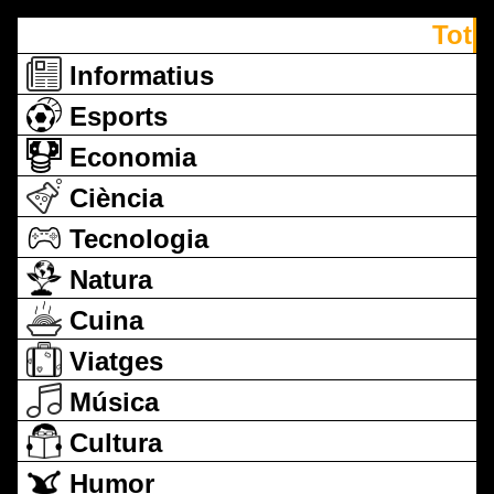
Tot
Informatius
Esports
Economia
Ciència
Tecnologia
Natura
Cuina
Viatges
Música
Cultura
Humor