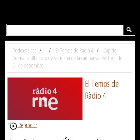
Podcasts.cat
El Temps de Ràdio 4
Cap de
Setmana. Últim cap de setmana de la campanya electoral del
21 de desembre.
El Temps de
Ràdio 4
Reproduir