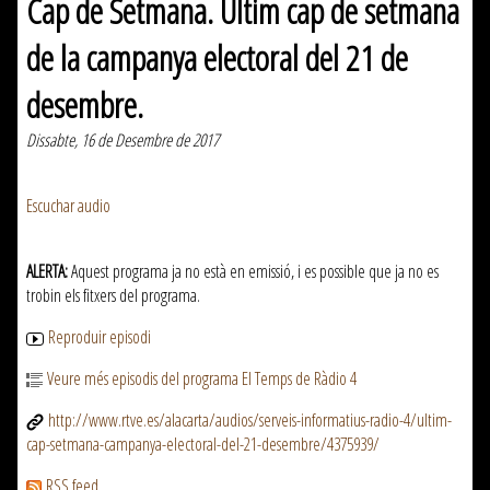
Cap de Setmana. Últim cap de setmana
de la campanya electoral del 21 de
desembre.
Dissabte, 16 de Desembre de 2017
Escuchar audio
ALERTA:
Aquest programa ja no està en emissió, i es possible que ja no es
trobin els fitxers del programa.
Reproduir episodi
Veure més episodis del programa El Temps de Ràdio 4
http://www.rtve.es/alacarta/audios/serveis-informatius-radio-4/ultim-
cap-setmana-campanya-electoral-del-21-desembre/4375939/
RSS feed