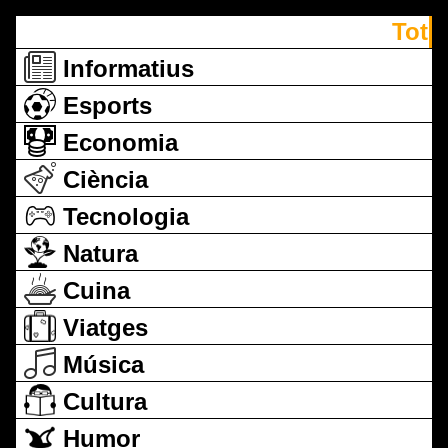
Tot
Informatius
Esports
Economia
Ciència
Tecnologia
Natura
Cuina
Viatges
Música
Cultura
Humor