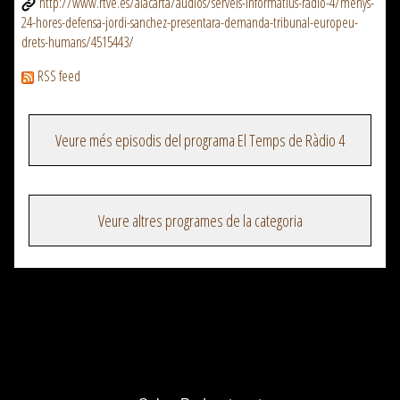
http://www.rtve.es/alacarta/audios/serveis-informatius-radio-4/menys-
24-hores-defensa-jordi-sanchez-presentara-demanda-tribunal-europeu-
drets-humans/4515443/
RSS feed
Veure més episodis del programa El Temps de Ràdio 4
Veure altres programes de la categoria