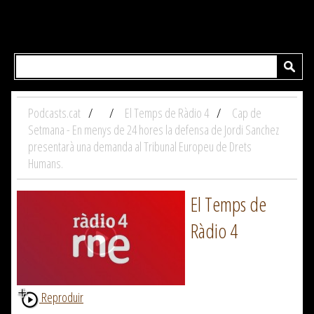
Podcasts.cat
El Temps de Ràdio 4
Cap de
Setmana - En menys de 24 hores la defensa de Jordi Sanchez
presentarà una demanda al Tribunal Europeu de Drets
Humans.
El Temps de
Ràdio 4
Reproduir