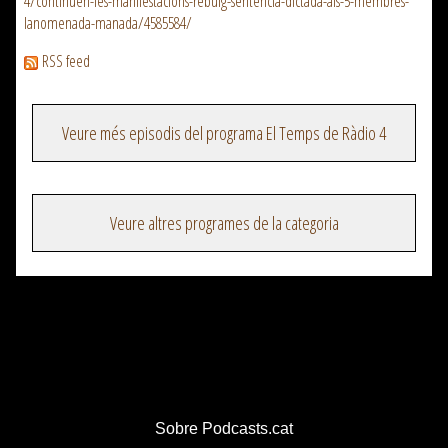
4/continuen-les-manifestacions-rebuig-sentencia-dictada-als-5-membres-
lanomenada-manada/4585584/
RSS feed
Veure més episodis del programa El Temps de Ràdio 4
Veure altres programes de la categoria
Sobre Podcasts.cat