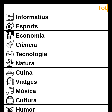
Tot
Informatius
Esports
Economia
Ciència
Tecnologia
Natura
Cuina
Viatges
Música
Cultura
Humor