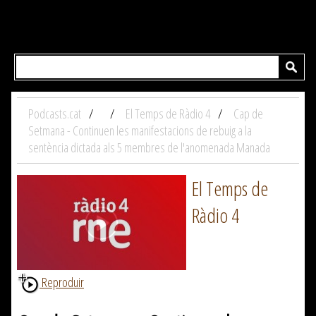
Podcasts.cat
El Temps de Ràdio 4
Cap de
Setmana - Continuen les manifestacions de rebuig a la
sentència dictada als 5 membres de l'anomenada Manada
El Temps de
Ràdio 4
Reproduir