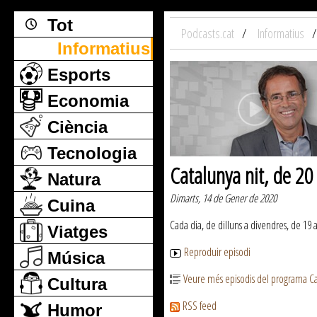
Tot
Podcasts.cat
Informatius
Informatius
Esports
Economia
Ciència
Tecnologia
Catalunya nit, de 2
Natura
Dimarts, 14 de Gener de 2020
Cuina
Cada dia, de dilluns a divendres, de 19 
Viatges
Reproduir episodi
Música
Veure més episodis del programa Ca
Cultura
RSS feed
Humor