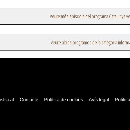
Veure més episodis del programa Catalunya v
Veure altres programes de la categoria inform
sts.cat
Contacte
Política de cookies
Avís legal
Política