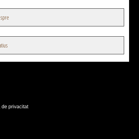
espre
atius
 de privacitat