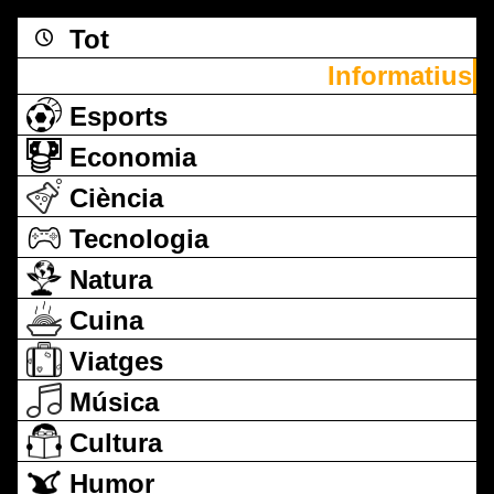
Tot
Informatius
Esports
Economia
Ciència
Tecnologia
Natura
Cuina
Viatges
Música
Cultura
Humor