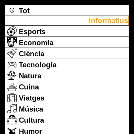
Tot
Informatius
Esports
Economia
Ciència
Tecnologia
Natura
Cuina
Viatges
Música
Cultura
Humor