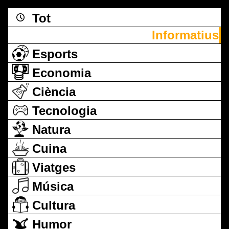
Tot
Informatius
Esports
Economia
Ciència
Tecnologia
Natura
Cuina
Viatges
Música
Cultura
Humor