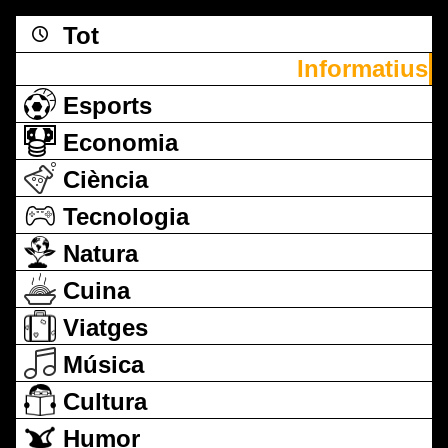
Tot
Informatius
Esports
Economia
Ciència
Tecnologia
Natura
Cuina
Viatges
Música
Cultura
Humor