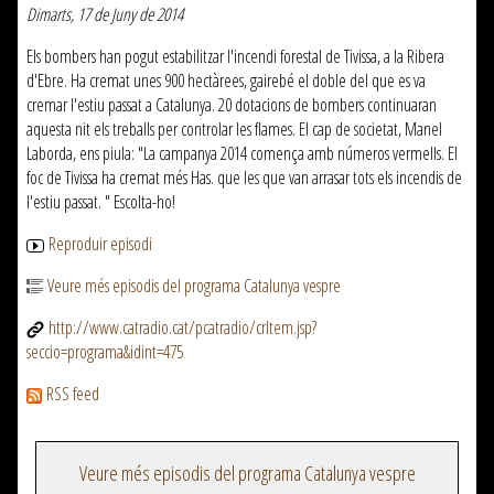
Dimarts, 17 de Juny de 2014
Els bombers han pogut estabilitzar l'incendi forestal de Tivissa, a la Ribera
d'Ebre. Ha cremat unes 900 hectàrees, gairebé el doble del que es va
cremar l'estiu passat a Catalunya. 20 dotacions de bombers continuaran
aquesta nit els treballs per controlar les flames. El cap de societat, Manel
Laborda, ens piula: "La campanya 2014 comença amb números vermells. El
foc de Tivissa ha cremat més Has. que les que van arrasar tots els incendis de
l'estiu passat. " Escolta-ho!
Reproduir episodi
Veure més episodis del programa Catalunya vespre
http://www.catradio.cat/pcatradio/crItem.jsp?
seccio=programa&idint=475
RSS feed
Veure més episodis del programa Catalunya vespre