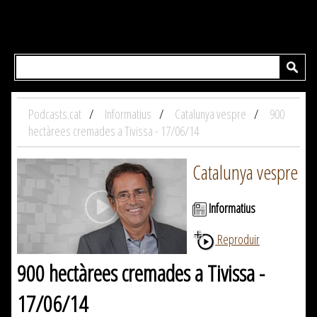
Podcasts.cat
Informatius
Catalunya vespre
900
hectàrees cremades a Tivissa - 17/06/14
Catalunya vespre
Informatius
Reproduir
900 hectàrees cremades a Tivissa -
17/06/14