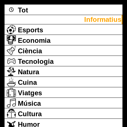
Tot
Informatius
Esports
Economia
Ciència
Tecnologia
Natura
Cuina
Viatges
Música
Cultura
Humor