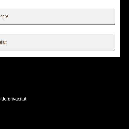
espre
atius
 de privacitat