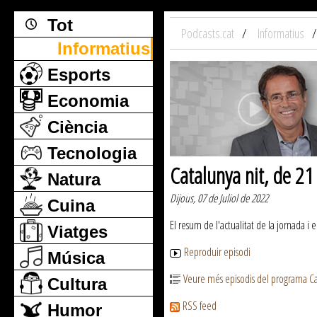
Tot
Podcasts.cat
Informatius
Informatius
Esports
Economia
Ciència
Tecnologia
Catalunya nit, de 2
Natura
Dijous, 07 de Juliol de 2022
Cuina
El resum de l'actualitat de la jornada i 
Viatges
Reproduir episodi
Música
Veure més episodis del programa Ca
Cultura
RSS feed
Humor