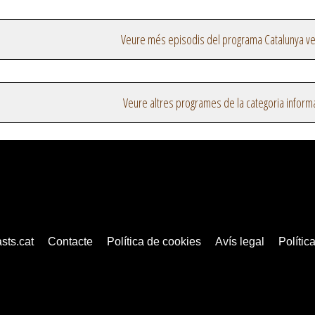
Veure més episodis del programa Catalunya v
Veure altres programes de la categoria inform
sts.cat
Contacte
Política de cookies
Avís legal
Política