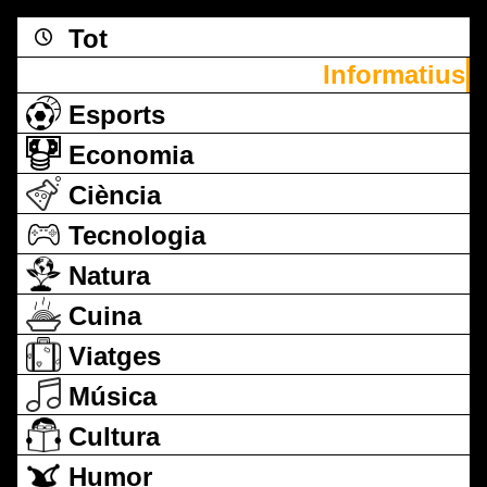
Tot
Informatius
Esports
Economia
Ciència
Tecnologia
Natura
Cuina
Viatges
Música
Cultura
Humor