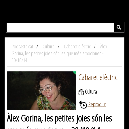
Podcasts.cat
Cultura
Cabaret elèctric
Àlex
Gorina, les petites joies són les que més emocionen -
30/10/14
Cabaret elèctric
Cultura
Reproduir
Àlex Gorina, les petites joies són les