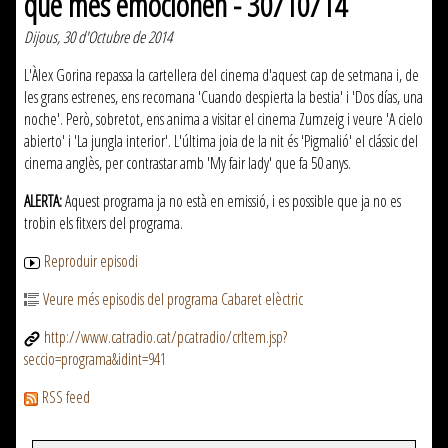
que més emocionen - 30/10/14
Dijous, 30 d'Octubre de 2014
L'Àlex Gorina repassa la cartellera del cinema d'aquest cap de setmana i, de
les grans estrenes, ens recomana 'Cuando despierta la bestia' i 'Dos días, una
noche'. Però, sobretot, ens anima a visitar el cinema Zumzeig i veure 'A cielo
abierto' i 'La jungla interior'. L'última joia de la nit és 'Pigmalió' el clássic del
cinema anglès, per contrastar amb 'My fair lady' que fa 50 anys.
ALERTA:
Aquest programa ja no està en emissió, i es possible que ja no es
trobin els fitxers del programa.
Reproduir episodi
Veure més episodis del programa Cabaret elèctric
http://www.catradio.cat/pcatradio/crItem.jsp?
seccio=programa&idint=941
RSS feed