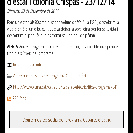
d'escai i colònia Chispas - 23/12/14
Dimarts, 23 de Desembre de 2014
Fem un viatge als 80 amb el segon volum de 'Yo fui a EGB', descobrim la
vida d'en Bié, un dibuixant que va deixar la seva feina per fer-se taxista i
descobrim el perillós que és trobar-se una pell de plàtan.
ALERTA:
Aquest programa ja no està en emissió, i es possible que ja no es
trobin els fitxers del programa.
Reproduir episodi
Veure més episodis del programa Cabaret elèctric
http://www.ccma.cat/catradio/cabaret-elèctric/fitxa-programa/941
RSS feed
Veure més episodis del programa Cabaret elèctric