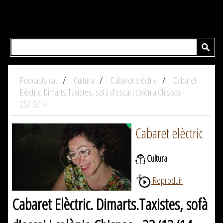
Podcasts.cat
Cultura
Cabaret elèctric
Cabaret
Elèctric. Dimarts.Taxistes, sofà d'escai i colònia Chispas -
23/12/14
Cabaret elèctric
Cultura
Reproduir
Cabaret Elèctric. Dimarts.Taxistes, sofà