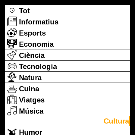
Tot
Informatius
Esports
Economia
Ciència
Tecnologia
Natura
Cuina
Viatges
Música
Cultura
Humor