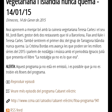
vegetariana i Islàndia nunca quema -
14/01/15
Dimecres, 14 de Gener de 2015
Avui aprenem a menjar bé amb la cuinera vegetariana Teresa Carles i el seu
fill, Jordi Barri, gestor dels dos restaurants que té a Barcelona, Flax and Kale i
Teresa Carles. També sentirem el primer disc del grup de Tarragona Islàndia
nunca quema. La Cristina Bordas ens avança les que poden ser les millors
sèries del 2015 i parlem de nostàlgia i música amb el periodista Ignacio Julià
que presenta el llibre "La nostalgia ya no es lo que era".
ALERTA:
Aquest programa ja no està en emissió, i es possible que ja no es
trobin els fitxers del programa.
Reproduir episodi
Veure més episodis del programa Cabaret elèctric
http://www.ccma.cat/catradio/cabaret-elèctric/fitxa-programa/941
RSS feed