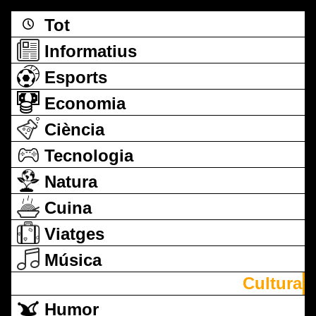
Tot
Informatius
Esports
Economia
Ciència
Tecnologia
Natura
Cuina
Viatges
Música
Cultura
Humor