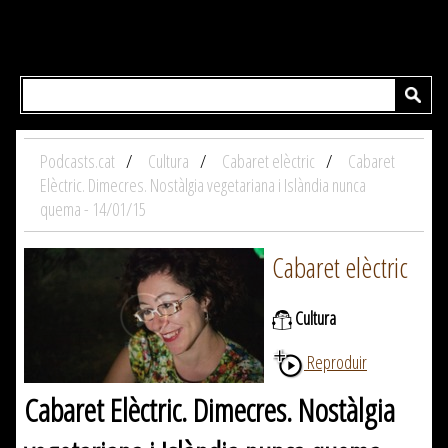
Podcasts.cat
Cultura
Cabaret elèctric
Cabaret
Elèctric. Dimecres. Nostàlgia vegetariana i Islàndia nunca
quema - 14/01/15
Cabaret elèctric
Cultura
Reproduir
Cabaret Elèctric. Dimecres. Nostàlgia