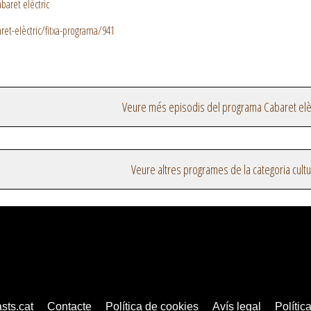
baret elèctric
et-elèctric/fitxa-programa/941
Veure més episodis del programa Cabaret elèc
Veure altres programes de la categoria cultu
sts.cat
Contacte
Política de cookies
Avís legal
Política