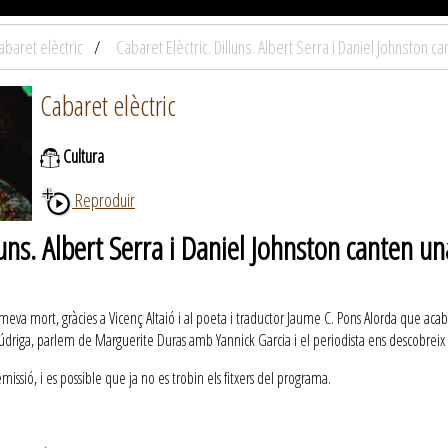
abaret elèctric
Cabaret Elèctric. Dilluns. Albert Serra i Daniel Johnston 
Cabaret elèctric
Cultura
Reproduir
lluns. Albert Serra i Daniel Johnston canten 
la meva mort, gràcies a Vicenç Altaió i al poeta i traductor Jaume C. Pons Alorda que 
údriga, parlem de Marguerite Duras amb Yannick Garcia i el periodista ens descobreix 
ssió, i es possible que ja no es trobin els fitxers del programa.