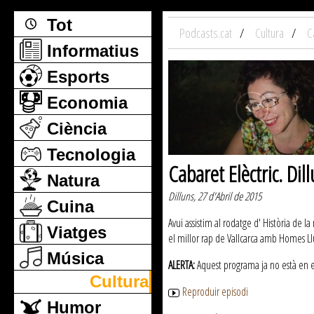
Tot
Podcasts.cat
Cultura
C
Informatius
Esports
Economia
Ciència
Tecnologia
Cabaret Elèctric. Di
Natura
Dilluns, 27 d'Abril de 2015
Cuina
Avui assistim al rodatge d' Història de 
Viatges
el millor rap de Vallcarca amb Homes Ll
Música
ALERTA:
Aquest programa ja no està en emi
Cultura
Reproduir episodi
Humor