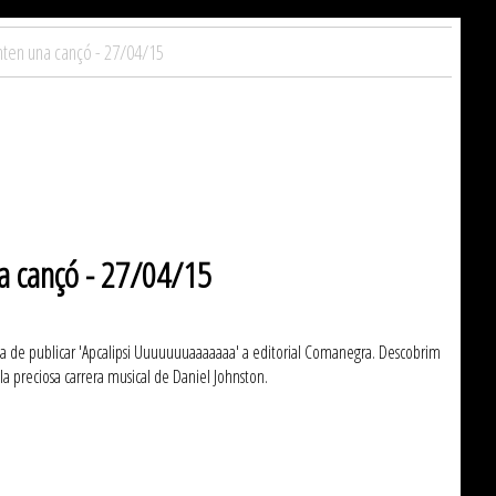
canten una cançó - 27/04/15
una cançó - 27/04/15
acaba de publicar 'Apcalipsi Uuuuuuuaaaaaaa' a editorial Comanegra. Descobrim
la preciosa carrera musical de Daniel Johnston.