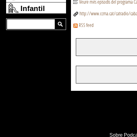
Veure més episodis del programa Ca
Infantil
http://www.ccma.cat/catradio/cabar
RSS feed
Sobre Podca