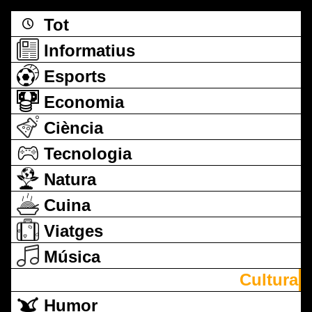
Tot
Informatius
Esports
Economia
Ciència
Tecnologia
Natura
Cuina
Viatges
Música
Cultura
Humor