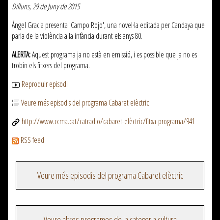
Dilluns, 29 de Juny de 2015
Ángel Gracia presenta 'Campo Rojo', una novel·la editada per Candaya que
parla de la violència a la infància durant els anys 80.
ALERTA:
Aquest programa ja no està en emissió, i es possible que ja no es
trobin els fitxers del programa.
Reproduir episodi
Veure més episodis del programa Cabaret elèctric
http://www.ccma.cat/catradio/cabaret-elèctric/fitxa-programa/941
RSS feed
Veure més episodis del programa Cabaret elèctric
Veure altres programes de la categoria cultura