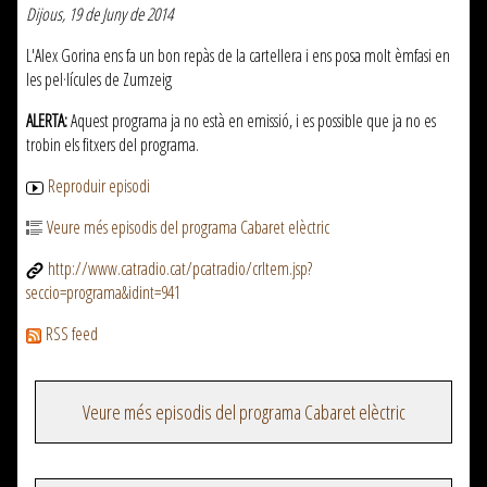
Dijous, 19 de Juny de 2014
L'Alex Gorina ens fa un bon repàs de la cartellera i ens posa molt èmfasi en
les pel·lícules de Zumzeig
ALERTA:
Aquest programa ja no està en emissió, i es possible que ja no es
trobin els fitxers del programa.
Reproduir episodi
Veure més episodis del programa Cabaret elèctric
http://www.catradio.cat/pcatradio/crItem.jsp?
seccio=programa&idint=941
RSS feed
Veure més episodis del programa Cabaret elèctric