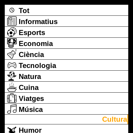
Tot
Informatius
Esports
Economia
Ciència
Tecnologia
Natura
Cuina
Viatges
Música
Cultura
Humor