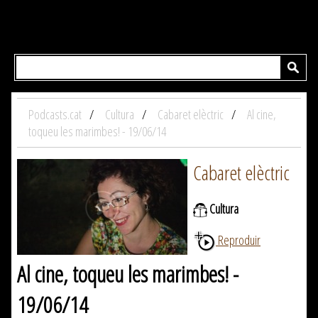
Podcasts.cat
Cultura
Cabaret elèctric
Al cine,
toqueu les marimbes! - 19/06/14
Cabaret elèctric
Cultura
Reproduir
Al cine, toqueu les marimbes! -
19/06/14