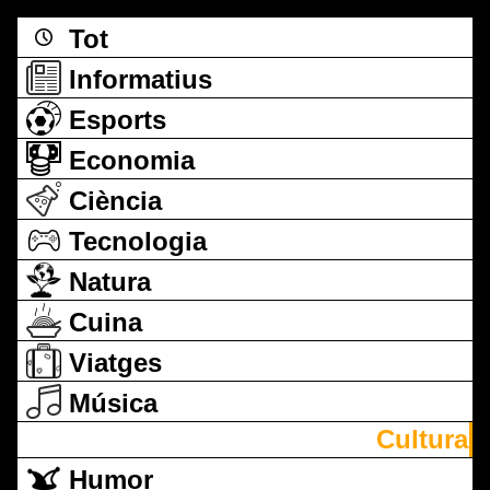
Tot
Informatius
Esports
Economia
Ciència
Tecnologia
Natura
Cuina
Viatges
Música
Cultura
Humor