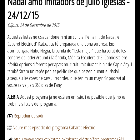
Nadal amb imitadors de Julio Iglesias -
24/12/15
Dijous, 24 de Desembre de 2015
Aquestes festes no us abandonem ni un sol dia. Per la nit de Nadal, el
Cabaret Elèctric d' ICat.cat us té preparada una bona sorpresa. Ens
acompanyarà Nube Negra, la banda de "festa major" que ha sortit de les
cendres de Joder Around i Tarántula, Mònica Escudero d' El Comidista ens
oferirà opcions diferents per àpats multiculturals durant la nit de Cap d'Any. I
també farem un repàs per les pel·lícules que passen durant el Nadal...
aixequeu les coses de cava, i recordeu que tenim un magnífic podcast al
vostre servei, els 365 dies de l'any
ALERTA:
Aquest programa ja no està en emissió, i es possible que ja no es
trobin els fitxers del programa.
Reproduir episodi
Veure més episodis del programa Cabaret elèctric
http://www.ccma.cat/catradio/cabaret-elèctric/fitxa-programa/941