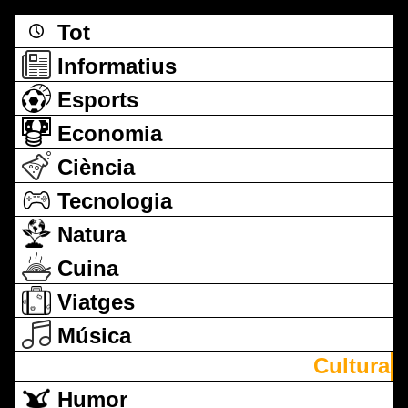
Tot
Informatius
Esports
Economia
Ciència
Tecnologia
Natura
Cuina
Viatges
Música
Cultura
Humor