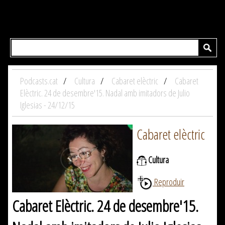
Podcasts.cat
Cultura
Cabaret elèctric
Cabaret
Elèctric. 24 de desembre'15. Nadal amb imitadors de Julio
Iglesias - 24/12/15
Cabaret elèctric
Cultura
Reproduir
Cabaret Elèctric. 24 de desembre'15.