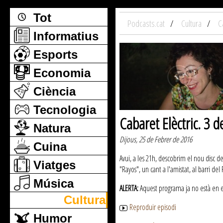
Tot
Podcasts.cat
Cultura
C
Informatius
Esports
Economia
Ciència
Tecnologia
Cabaret Elèctric. 3 
Natura
Dijous, 25 de Febrer de 2016
Cuina
Avui, a les 21h, descobrim el nou disc d
Viatges
"Rayos", un cant a l'amistat, al barri de
Música
ALERTA:
Aquest programa ja no està en emi
Cultura
Reproduir episodi
Humor