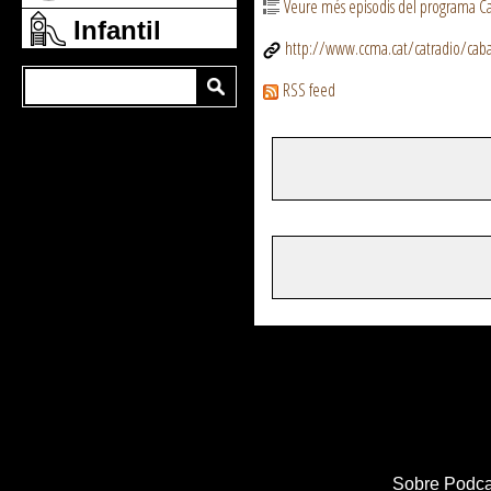
Veure més episodis del programa Ca
Infantil
http://www.ccma.cat/catradio/cabar
RSS feed
Sobre Podca