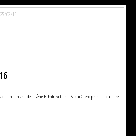
- 25/02/16
/16
voquen l'univers de la sèrie B. Entrevistem a Miqui Otero pel seu nou llibre