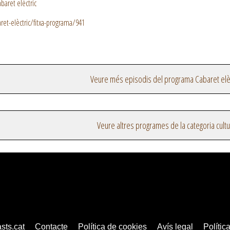
baret elèctric
et-elèctric/fitxa-programa/941
Veure més episodis del programa Cabaret elèc
Veure altres programes de la categoria cultu
sts.cat
Contacte
Política de cookies
Avís legal
Política