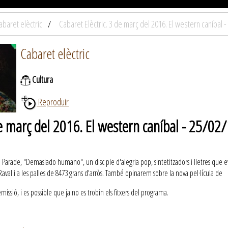
abaret elèctric
Cabaret Elèctric. 3 de març del 2016. El western caníbal 
Cabaret elèctric
Cultura
Reproduir
de març del 2016. El western caníbal - 25/02
e Parade, "Demasiado humano", un disc ple d'alegria pop, sintetitzadors i lletres que e
l Raval i a les palles de 8473 grans d'arròs. També opinarem sobre la nova pel·lícula de
ssió, i es possible que ja no es trobin els fitxers del programa.