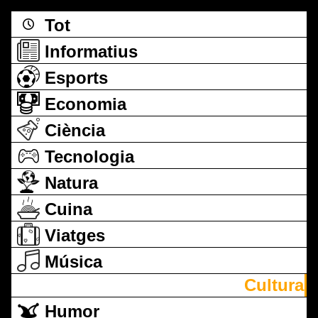
Tot
Informatius
Esports
Economia
Ciència
Tecnologia
Natura
Cuina
Viatges
Música
Cultura
Humor