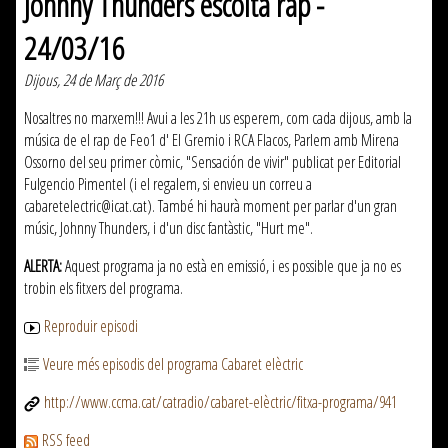
Johnny Thunders escolta rap -
24/03/16
Dijous, 24 de Març de 2016
Nosaltres no marxem!!! Avui a les 21h us esperem, com cada dijous, amb la
música de el rap de Feo1 d' El Gremio i RCA Flacos, Parlem amb Mirena
Ossorno del seu primer còmic, "Sensación de vivir" publicat per Editorial
Fulgencio Pimentel (i el regalem, si envieu un correu a
cabaretelectric@icat.cat). També hi haurà moment per parlar d'un gran
músic, Johnny Thunders, i d'un disc fantàstic, "Hurt me".
ALERTA:
Aquest programa ja no està en emissió, i es possible que ja no es
trobin els fitxers del programa.
Reproduir episodi
Veure més episodis del programa Cabaret elèctric
http://www.ccma.cat/catradio/cabaret-elèctric/fitxa-programa/941
RSS feed