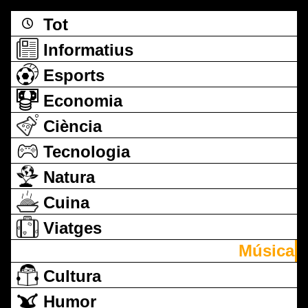
Tot
Informatius
Esports
Economia
Ciència
Tecnologia
Natura
Cuina
Viatges
Música
Cultura
Humor