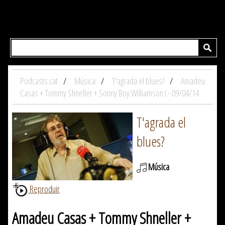
Podcasts.cat
Música
T'agrada el blues?
Amadeu
Casas + Tommy Shneller + Sonny Boy Williamson I - 09/04/14
T'agrada el
blues?
Música
Reproduir
Amadeu Casas + Tommy Shneller +