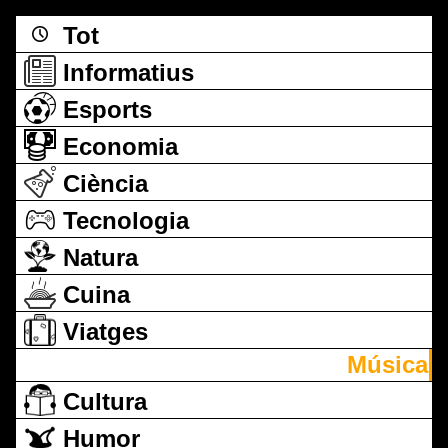
Tot
Informatius
Esports
Economia
Ciència
Tecnologia
Natura
Cuina
Viatges
Música
Cultura
Humor