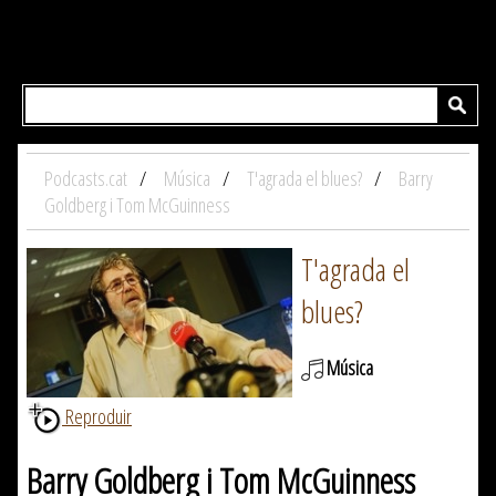
Podcasts.cat
Música
T'agrada el blues?
Barry
Goldberg i Tom McGuinness
T'agrada el
blues?
Música
Reproduir
Barry Goldberg i Tom McGuinness