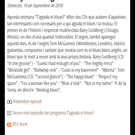
Dimecres, 19 de Septembre de 2018
Aquesta setmana "T'agrada el blues?" difon dos CDs que acaben d'aparèixer,
tan interessants com necessaris per a qui agrada el blues i la música. El
primer és de l'històric i respectat multiteclista Barry Goldberg (Chicago,
Illinois); un disc d'una qualitat indiscutible. El segon, també aparegut
aquests dies, és de l'anglès Tom McGuiness (Wimbledon, Londres), històric
guitarrista, compositor i cantant que mostra com és el blues blanc anglès, un
blues que té molt a veure amb la seva pròpia història. Barry Goldberg (CD:
"In the groove") - "Guess I had enough of you" - "The mighty mezz" -
"Westside girl" - "Bullwhip rock" - "Gosts in my basement" - "Alberta". Tom
McGuinness (CD: "Second glance") - "The happy blues" - "Respect my
space" - "For a woman like you" - "Blue o'clok" - "Not in my name". Pi de la
Serra, en directe: "Arratiug blues".
Reproduir episodi
Veure més episodis del programa T'agrada el blues?
RSS feed