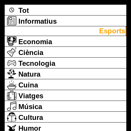
Tot
Informatius
Esports
Economia
Ciència
Tecnologia
Natura
Cuina
Viatges
Música
Cultura
Humor