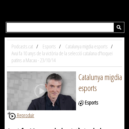
Podcasts.cat
Esports
Catalunya migdia esports
Avui fa 10 anys de la victòria de la selecció catalana d'hoquei
patins a Macau - 23/10/14
Catalunya migdia
esports
Esports
Reproduir