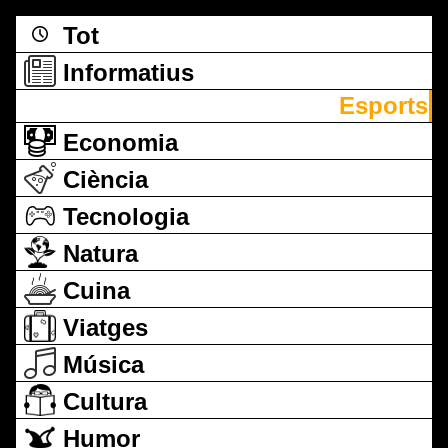
Tot
Informatius
Esports
Economia
Ciència
Tecnologia
Natura
Cuina
Viatges
Música
Cultura
Humor