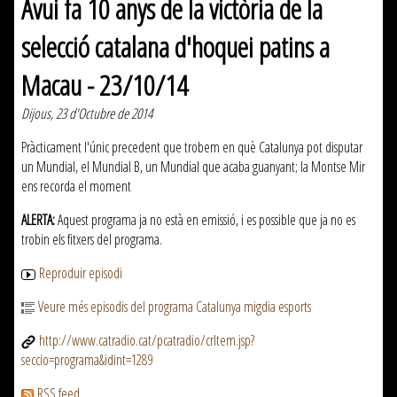
Avui fa 10 anys de la victòria de la
selecció catalana d'hoquei patins a
Macau - 23/10/14
Dijous, 23 d'Octubre de 2014
Pràcticament l'únic precedent que trobem en què Catalunya pot disputar
un Mundial, el Mundial B, un Mundial que acaba guanyant; la Montse Mir
ens recorda el moment
ALERTA:
Aquest programa ja no està en emissió, i es possible que ja no es
trobin els fitxers del programa.
Reproduir episodi
Veure més episodis del programa Catalunya migdia esports
http://www.catradio.cat/pcatradio/crItem.jsp?
seccio=programa&idint=1289
RSS feed