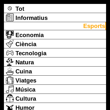
Tot
Informatius
Esports
Economia
Ciència
Tecnologia
Natura
Cuina
Viatges
Música
Cultura
Humor