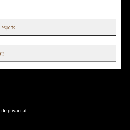
a esports
rts
 de privacitat