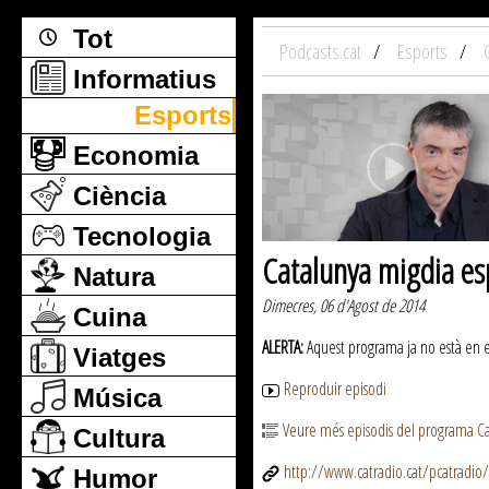
Tot
Podcasts.cat
Esports
Informatius
Esports
Economia
Ciència
Tecnologia
Catalunya migdia es
Natura
Dimecres, 06 d'Agost de 2014
Cuina
ALERTA:
Aquest programa ja no està en emi
Viatges
Reproduir episodi
Música
Veure més episodis del programa Ca
Cultura
http://www.catradio.cat/pcatradio/
Humor