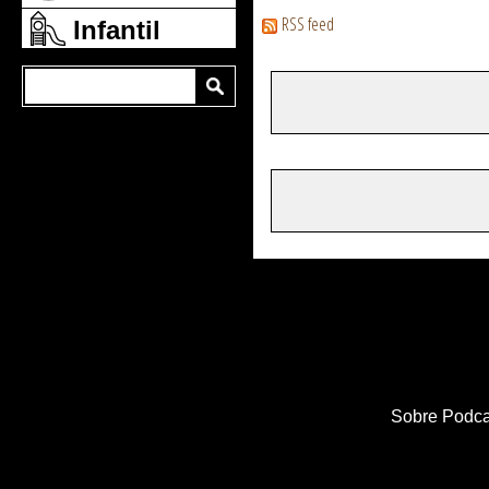
RSS feed
Infantil
Sobre Podca