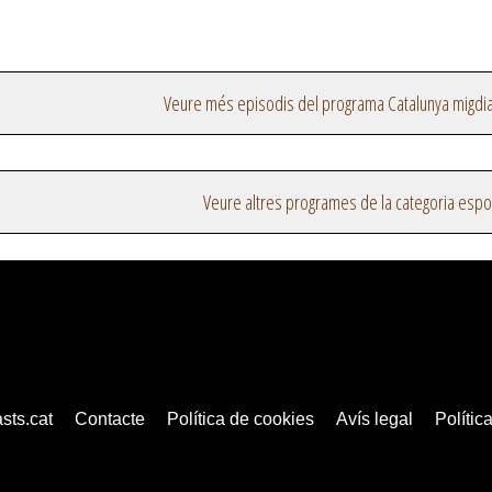
Veure més episodis del programa Catalunya migdi
Veure altres programes de la categoria espo
sts.cat
Contacte
Política de cookies
Avís legal
Política