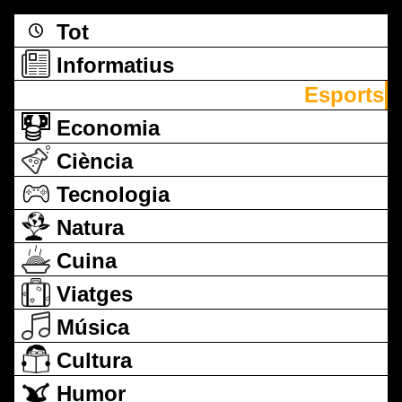
Tot
Informatius
Esports
Economia
Ciència
Tecnologia
Natura
Cuina
Viatges
Música
Cultura
Humor