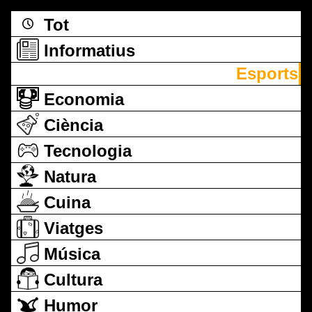
Tot
Informatius
Esports
Economia
Ciència
Tecnologia
Natura
Cuina
Viatges
Música
Cultura
Humor