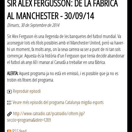
SIR ALEX FERGUSSON: DE LA FÀBRICA
AL MANCHESTER - 30/09/14
Dimarts, 30 de Septembre de 2014
Sir Alex Ferguson és una llegenda de les banquetes del futbol mundial. Va
aconseguir tots els títols possibles amb el Manchester United, però va haver-
hi un moment, fa molts anys, on la seva carrera va ser a punt de ni tan sols
començar. Aquesta és la història d'un Ferguson que tenia decidir abandonar
el futbol als anys 60 i marxar al Canadà a treballar en una fàbrica.
ALERTA:
Aquest programa ja no està en emissió, i es possible que ja no es
trobin els fitxers del programa.
Reproduir episodi
Veure més episodis del programa Catalunya migdia esports
http://www.catradio.cat/pcatradio/crItem.jsp?
seccio=programa&idint=1289
RSS feed