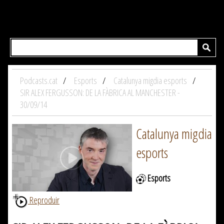
Podcasts.cat
Esports
Catalunya migdia esports
SIR ALEX FERGUSSON: DE LA FÀBRICA AL MANCHESTER -
30/09/14
Catalunya migdia
esports
Esports
Reproduir